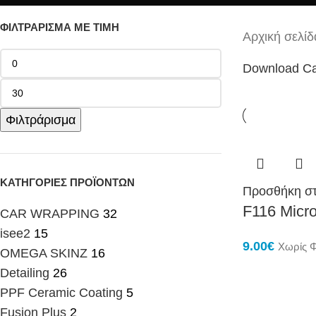
ΦΙΛΤΡΆΡΙΣΜΑ ΜΕ ΤΙΜΉ
Αρχική σελίδ
Download Ca
Φιλτράρισμα
ΚΑΤΗΓΟΡΊΕΣ ΠΡΟΪΌΝΤΩΝ
Προσθήκη στ
F116 Micro
CAR WRAPPING
32
isee2
15
9.00
€
Χωρίς 
OMEGA SKINZ
16
Detailing
26
PPF Ceramic Coating
5
Fusion Plus
2