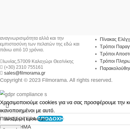
Ο ΛΟΓΑΡΙΑΣ
Η FILMORAMA Α.Ε. έχει κατακτήσει την
αναγνωρισιμότητα αλλά και την
Πίνακας Ελέγ
εμπιστοσύνη των πελατών της εδώ και
Τρόποι Παραγ
πάνω από 10 χρόνια.
Τρόποι Αποστ
Τρόποι Πληρ
Ιωνίας,57009 Καλοχώρι Θεσ/νίκης
(+30) 2310 755161
Παρακολούθησ
sales@filmorama.gr
Copyright © 2023 Filmorama. All rights reserved.
Χρησιμοποιούμε cookies για να σας προσφέρουμε την κα
ικανοποιημένοι με αυτό.
ΠΕΡΙΣΣΟΤΕΡΑ
ΑΠΟΔΟΧΗ
ΚΑΤΑΣΤΗΜΑ
Search