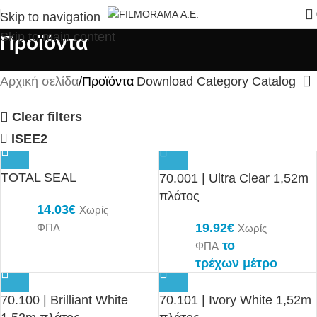
Skip to navigation
Skip to main content
Προϊόντα
Αρχική σελίδα
Προϊόντα
Download Category Catalog
Clear filters
ISEE2
TOTAL SEAL
70.001 | Ultra Clear 1,52m
πλάτος
14.03
€
Χωρίς
19.92
€
ΦΠΑ
Χωρίς
το
ΦΠΑ
τρέχων μέτρο
70.100 | Brilliant White
70.101 | Ivory White 1,52m