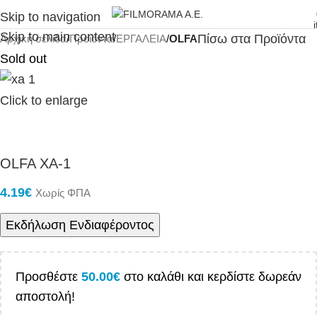
Skip to navigation
Skip to main content
Πίσω στα Προϊόντα
Αρχική σελίδα
Προϊόντα
ΕΡΓΑΛΕΙΑ
OLFA
Sold out
Click to enlarge
OLFA XA-1
4.19
€
Χωρίς ΦΠΑ
Εκδήλωση Ενδιαφέροντος
Προσθέστε
50.00
€
στο καλάθι και κερδίστε δωρεάν
αποστολή!