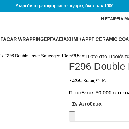
Δωρεάν τα μεταφορικά σε αγορές άνω των 100€
Η ΕΤΑΙΡΕΙΑ Μ
ΝΤΑ
CAR WRAPPING
ΕΡΓΑΛΕΙΑ
ΧΗΜΙΚΆ
PPF CERAMIC COA
Σ
F296 Double Layer Squeegee 10cm*8,5cm
Πίσω στα Προϊόντ
F296 Double
7.26
€
Χωρίς ΦΠΑ
Προσθέστε
50.00
€
στο καλ
Σε Απόθεμα