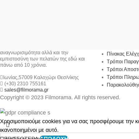
Ο ΛΟΓΑΡΙΑΣ
Η FILMORAMA Α.Ε. έχει κατακτήσει την
αναγνωρισιμότητα αλλά και την
Πίνακας Ελέγ
εμπιστοσύνη των πελατών της εδώ και
Τρόποι Παραγ
πάνω από 10 χρόνια.
Τρόποι Αποστ
Τρόποι Πληρ
Ιωνίας,57009 Καλοχώρι Θεσ/νίκης
(+30) 2310 755161
Παρακολούθησ
sales@filmorama.gr
Copyright © 2023 Filmorama. All rights reserved.
Χρησιμοποιούμε cookies για να σας προσφέρουμε την κα
ικανοποιημένοι με αυτό.
ΠΕΡΙΣΣΟΤΕΡΑ
ΑΠΟΔΟΧΗ