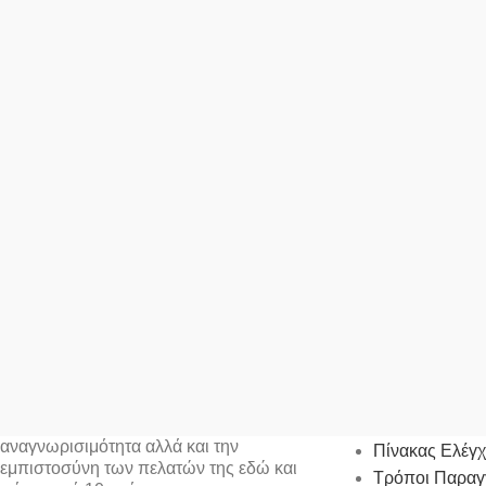
Ο ΛΟΓΑΡΙΑΣ
Η FILMORAMA Α.Ε. έχει κατακτήσει την
αναγνωρισιμότητα αλλά και την
Πίνακας Ελέγ
εμπιστοσύνη των πελατών της εδώ και
Τρόποι Παραγ