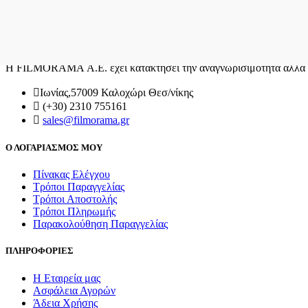
Η FILMORAMA Α.Ε. έχει κατακτήσει την αναγνωρισιμότητα αλλά κα
Ιωνίας,57009 Καλοχώρι Θεσ/νίκης
(+30) 2310 755161
sales@filmorama.gr
Ο ΛΟΓΑΡΙΑΣΜΟΣ ΜΟΥ
Πίνακας Ελέγχου
Τρόποι Παραγγελίας
Τρόποι Αποστολής
Τρόποι Πληρωμής
Παρακολούθηση Παραγγελίας
ΠΛΗΡΟΦΟΡΙΕΣ
Η Εταιρεία μας
Ασφάλεια Αγορών
Άδεια Χρήσης