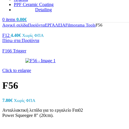
PPF Ceramic Coating
Detailing
0
items
0.00
€
Αρχική σελίδα
Προϊόντα
ΕΡΓΑΛΕΙΑ
Filmorama Tools
F56
F12
4.40
€
Χωρίς ΦΠΑ
Πίσω στα Προϊόντα
F166 Trigger
Click to enlarge
F56
7.80
€
Χωρίς ΦΠΑ
Ανταλλακτική λεπίδα για το εργαλείο Fm02
Power Squeegee 8″ (20cm).