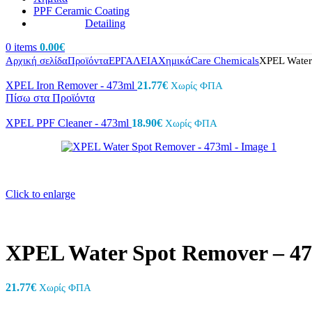
PPF Ceramic Coating
Detailing
0
items
0.00
€
Αρχική σελίδα
Προϊόντα
ΕΡΓΑΛΕΙΑ
Χημικά
Care Chemicals
XPEL Water
XPEL Iron Remover - 473ml
21.77
€
Χωρίς ΦΠΑ
Πίσω στα Προϊόντα
XPEL PPF Cleaner - 473ml
18.90
€
Χωρίς ΦΠΑ
Click to enlarge
XPEL Water Spot Remover – 4
21.77
€
Χωρίς ΦΠΑ