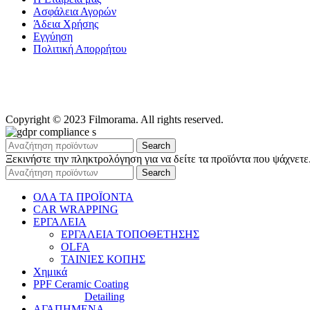
Ασφάλεια Αγορών
Άδεια Χρήσης
Εγγύηση
Πολιτική Απορρήτου
Copyright © 2023 Filmorama. All rights reserved.
Search
Ξεκινήστε την πληκτρολόγηση για να δείτε τα προϊόντα που ψάχνετε
Search
ΟΛΑ ΤΑ ΠΡΟΪΟΝΤΑ
CAR WRAPPING
ΕΡΓΑΛΕΙΑ
ΕΡΓΑΛΕΙΑ ΤΟΠΟΘΕΤΗΣΗΣ
OLFA
ΤΑΙΝΙΕΣ ΚΟΠΗΣ
Χημικά
PPF Ceramic Coating
Detailing
ΑΓΑΠΗΜΕΝΑ