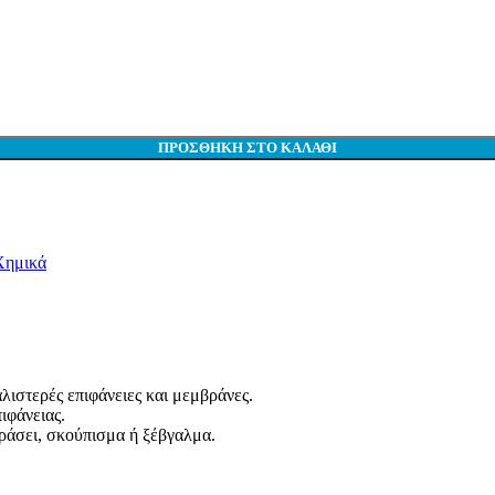
ΠΡΟΣΘΉΚΗ ΣΤΟ ΚΑΛΆΘΙ
Χημικά
ιστερές επιφάνειες και μεμβράνες.
ιφάνειας.
δράσει, σκούπισμα ή ξέβγαλμα.