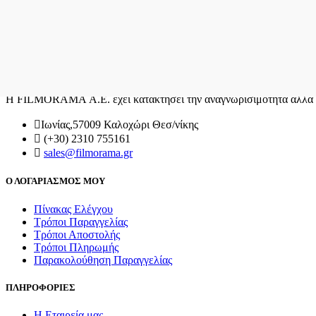
Η FILMORAMA Α.Ε. έχει κατακτήσει την αναγνωρισιμότητα αλλά κα
Ιωνίας,57009 Καλοχώρι Θεσ/νίκης
(+30) 2310 755161
sales@filmorama.gr
Ο ΛΟΓΑΡΙΑΣΜΟΣ ΜΟΥ
Πίνακας Ελέγχου
Τρόποι Παραγγελίας
Τρόποι Αποστολής
Τρόποι Πληρωμής
Παρακολούθηση Παραγγελίας
ΠΛΗΡΟΦΟΡΙΕΣ
Η Εταιρεία μας