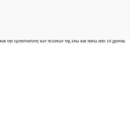
ι την εμπιστοσύνη των πελατών της εδώ και πάνω από 10 χρόνια.